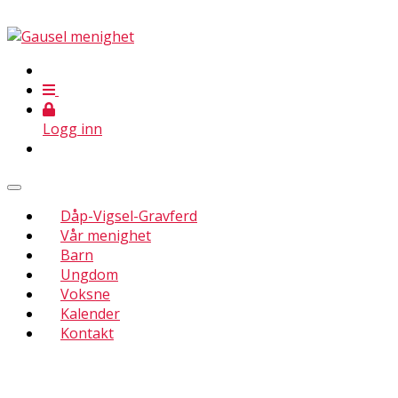
Logg inn
Dåp-Vigsel-Gravferd
Vår menighet
Barn
Ungdom
Voksne
Kalender
Kontakt