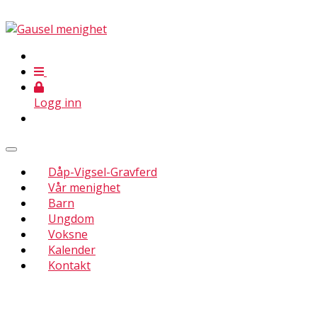
Logg inn
Dåp-Vigsel-Gravferd
Vår menighet
Barn
Ungdom
Voksne
Kalender
Kontakt