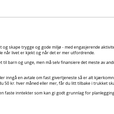
øet og skape trygge og gode miljø - med engasjerende aktivi
e når livet er kjekt og når det er mer utfordrende.
ttet til barn og unge, men må selv finansiere det meste av and
r inngå en avtale om fast givertjeneste så er alt kjærkomne 
u 50 kr. hver måned eller mer, får du litt tilbake i trukket ska
n faste inntekter som kan gi godt grunnlag for planleggin