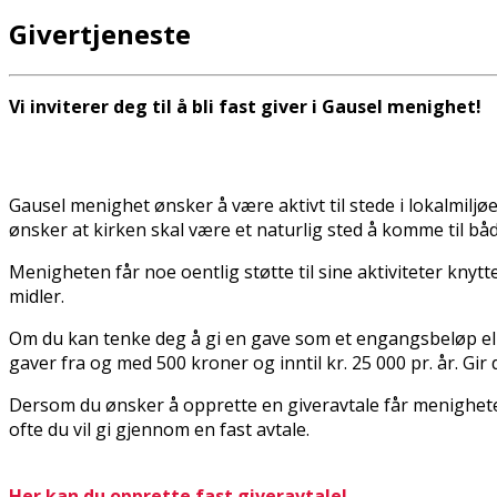
Givertjeneste
Vi inviterer deg til å bli fast giver i Gausel menighet!
Gausel menighet ønsker å være aktivt til stede i lokalmilj
ønsker at kirken skal være et naturlig sted å komme til båd
Menigheten får noe offentlig støtte til sine aktiviteter kny
midler.
Om du kan tenke deg å gi en gave som et engangsbeløp elle
gaver fra og med 500 kroner og inntil kr. 25 000 pr. år. Gir d
Dersom du ønsker å opprette en giveravtale får menighete
ofte du vil gi gjennom en fast avtale.
Her kan du opprette fast giveravtale!