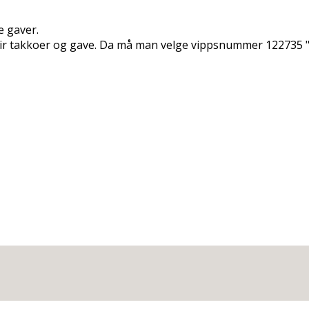
 gaver.
r takkoffer og gave. Da må man velge vippsnummer 122735 "G