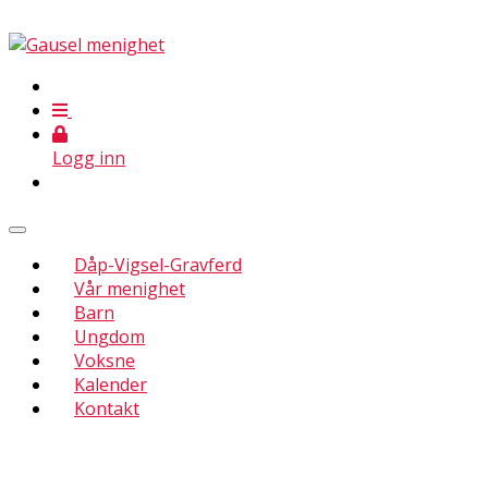
Logg inn
Dåp-Vigsel-Gravferd
Vår menighet
Barn
Ungdom
Voksne
Kalender
Kontakt